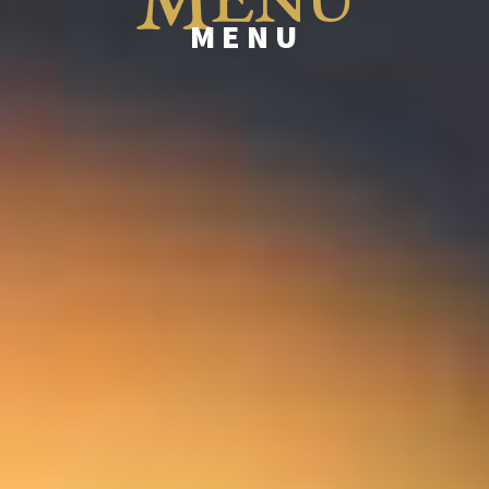
M
MENU